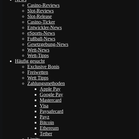
Casino-Reviews
Slot-Reviews
Slot-Release
Casino-Ticker
Entwickler-News
eSports-News
Fußball-News
Gesetzgebung-News
Wett-News
Wett-Tipps
Häufig gesucht
Exclusive Bonis
Freiwetten
Wett Tipps
Zahlungsmethoden
Apple Pay
Google Pay
Mastercard
Visa
Paysafecard
Payz
Bitcoin
Ethereum
Tether