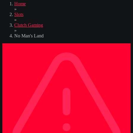
Home
»
Slots
»
Clutch Gaming
»
No Man's Land