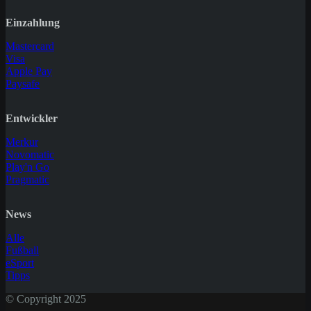
Einzahlung
Mastercard
Visa
Apple Pay
Paysafe
Entwickler
Merkur
Novomatic
Play'n Go
Pragmatic
News
Alle
Fußball
eSport
Tipps
© Copyright 2025