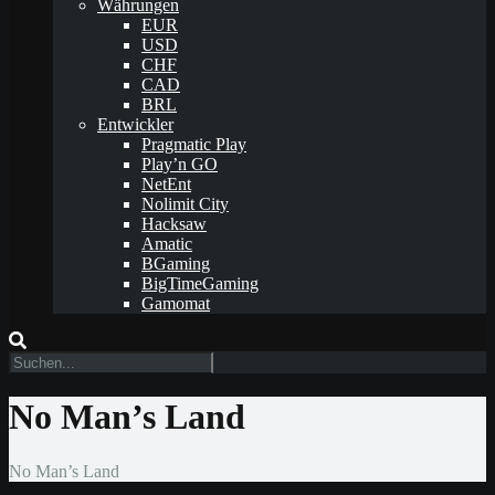
Währungen
EUR
USD
CHF
CAD
BRL
Entwickler
Pragmatic Play
Play’n GO
NetEnt
Nolimit City
Hacksaw
Amatic
BGaming
BigTimeGaming
Gamomat
No Man’s Land
No Man’s Land