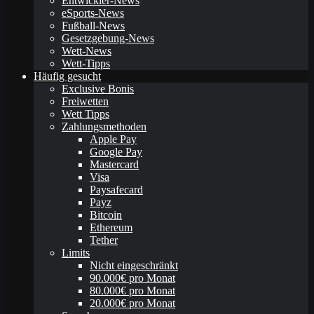
Entwickler-News
eSports-News
Fußball-News
Gesetzgebung-News
Wett-News
Wett-Tipps
Häufig gesucht
Exclusive Bonis
Freiwetten
Wett Tipps
Zahlungsmethoden
Apple Pay
Google Pay
Mastercard
Visa
Paysafecard
Payz
Bitcoin
Ethereum
Tether
Limits
Nicht eingeschränkt
90.000€ pro Monat
80.000€ pro Monat
20.000€ pro Monat