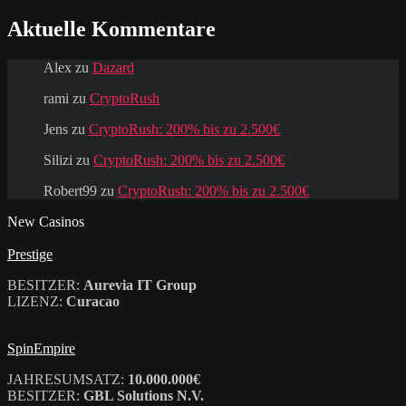
Aktuelle Kommentare
Alex
zu
Dazard
rami
zu
CryptoRush
Jens
zu
CryptoRush: 200% bis zu 2.500€
Silizi
zu
CryptoRush: 200% bis zu 2.500€
Robert99
zu
CryptoRush: 200% bis zu 2.500€
New Casinos
Prestige
BESITZER:
Aurevia IT Group
LIZENZ:
Curacao
SpinEmpire
JAHRESUMSATZ:
10.000.000€
BESITZER:
GBL Solutions N.V.