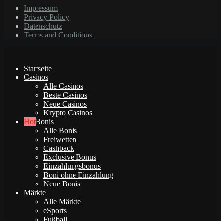
Impressum
Privacy Policy
Datenschutz
Terms and Conditions
Startseite
Casinos
Alle Casinos
Beste Casinos
Neue Casinos
Krypto Casinos
Bonis
Alle Bonis
Freiwetten
Cashback
Exclusive Bonus
Einzahlungsbonus
Boni ohne Einzahlung
Neue Bonis
Märkte
Alle Märkte
eSports
Fußball