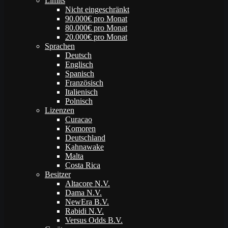
Limits
Nicht eingeschränkt
90.000€ pro Monat
80.000€ pro Monat
20.000€ pro Monat
Sprachen
Deutsch
Englisch
Spanisch
Französisch
Italienisch
Polnisch
Lizenzen
Curacao
Komoren
Deutschland
Kahnawake
Malta
Costa Rica
Besitzer
Altacore N.V.
Dama N.V.
NewEra B.V.
Rabidi N.V.
Versus Odds B.V.