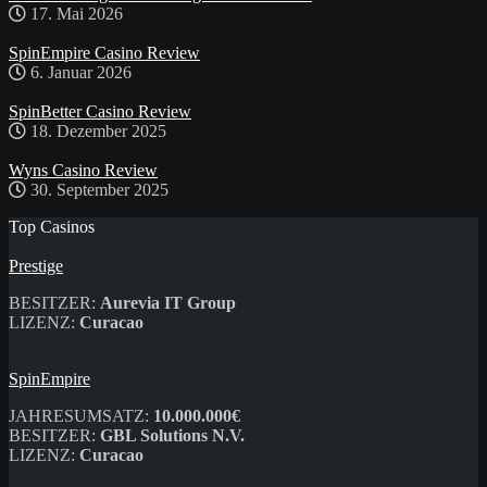
17. Mai 2026
SpinEmpire Casino Review
6. Januar 2026
SpinBetter Casino Review
18. Dezember 2025
Wyns Casino Review
30. September 2025
Top Casinos
Prestige
BESITZER:
Aurevia IT Group
LIZENZ:
Curacao
SpinEmpire
JAHRESUMSATZ:
10.000.000€
BESITZER:
GBL Solutions N.V.
LIZENZ:
Curacao