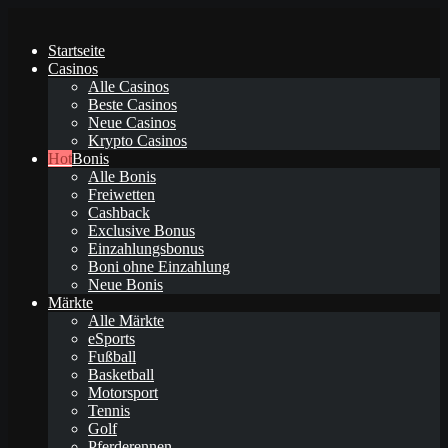
Startseite
Casinos
Alle Casinos
Beste Casinos
Neue Casinos
Krypto Casinos
Bonis
Alle Bonis
Freiwetten
Cashback
Exclusive Bonus
Einzahlungsbonus
Boni ohne Einzahlung
Neue Bonis
Märkte
Alle Märkte
eSports
Fußball
Basketball
Motorsport
Tennis
Golf
Pferderennen