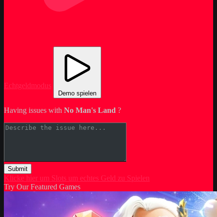
Echtgeldmodus
Demo spielen
Having issues with
No Man's Land
?
Submit
Klicke hier um Slots um echtes Geld zu Spielen
Try Our Featured Games