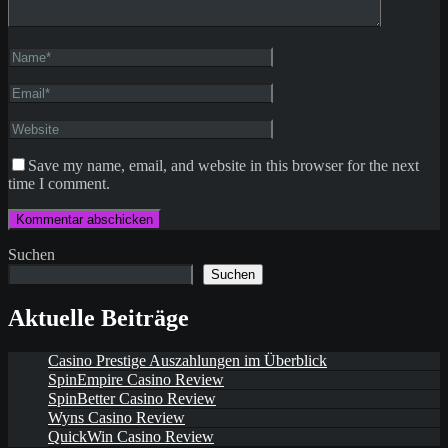
Save my name, email, and website in this browser for the next
time I comment.
Suchen
Suchen
Aktuelle Beiträge
Casino Prestige Auszahlungen im Überblick
SpinEmpire Casino Review
SpinBetter Casino Review
Wyns Casino Review
QuickWin Casino Review