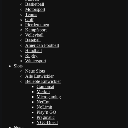
Basketball
Motorsport
Tennis
Golf
Pferderennen
Kampfsport
Volleyball
Baseball
American Football
Handball
Rugby
Wintersport
Slots
Neue Slots
Alle Entwickler
Beliebte Entwickler
Gamomat
Merkur
Microgaming
NetEnt
NoLimit
Play’n GO
Pragmatic
YGGDrasil
News