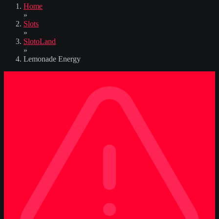
Home
»
Slots
»
SlotoLand
»
Lemonade Energy