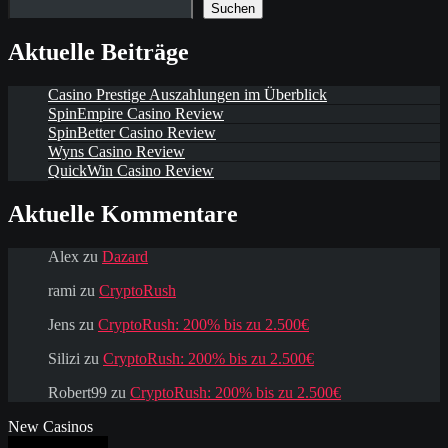
Suchen
Aktuelle Beiträge
Casino Prestige Auszahlungen im Überblick
SpinEmpire Casino Review
SpinBetter Casino Review
Wyns Casino Review
QuickWin Casino Review
Aktuelle Kommentare
Alex
zu
Dazard
rami
zu
CryptoRush
Jens
zu
CryptoRush: 200% bis zu 2.500€
Silizi
zu
CryptoRush: 200% bis zu 2.500€
Robert99
zu
CryptoRush: 200% bis zu 2.500€
New Casinos