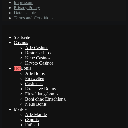
Impressum
Privacy Policy
Datenschutz
Terms and Conditions
Startseite
Casinos
Alle Casinos
Beste Casinos
Neue Casinos
Krypto Casinos
Bonis
Alle Bonis
Freiwetten
Cashback
Exclusive Bonus
Einzahlungsbonus
Boni ohne Einzahlung
Neue Bonis
Märkte
Alle Märkte
eSports
Fußball