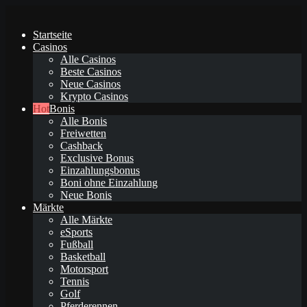
Startseite
Casinos
Alle Casinos
Beste Casinos
Neue Casinos
Krypto Casinos
Bonis
Alle Bonis
Freiwetten
Cashback
Exclusive Bonus
Einzahlungsbonus
Boni ohne Einzahlung
Neue Bonis
Märkte
Alle Märkte
eSports
Fußball
Basketball
Motorsport
Tennis
Golf
Pferderennen