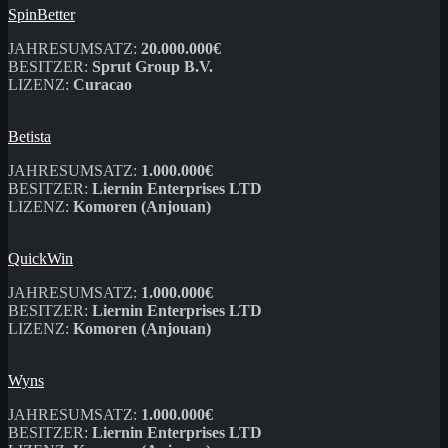
SpinBetter
JAHRESUMSATZ:
20.000.000€
BESITZER:
Sprut Group B.V.
LIZENZ:
Curacao
Betista
JAHRESUMSATZ:
1.000.000€
BESITZER:
Liernin Enterprises LTD
LIZENZ:
Komoren (Anjouan)
QuickWin
JAHRESUMSATZ:
1.000.000€
BESITZER:
Liernin Enterprises LTD
LIZENZ:
Komoren (Anjouan)
Wyns
JAHRESUMSATZ:
1.000.000€
BESITZER:
Liernin Enterprises LTD