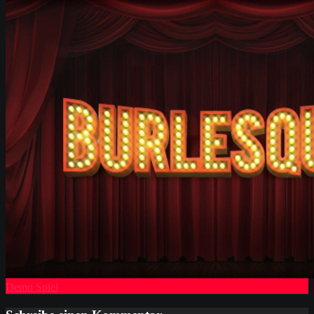
Demo Spiel