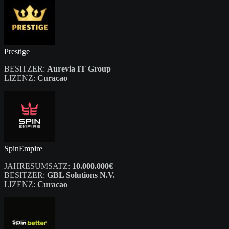
Prestige
BESITZER:
Aurevia IT Group
LIZENZ:
Curacao
SpinEmpire
JAHRESUMSATZ:
10.000.000€
BESITZER:
GBL Solutions N.V.
LIZENZ:
Curacao