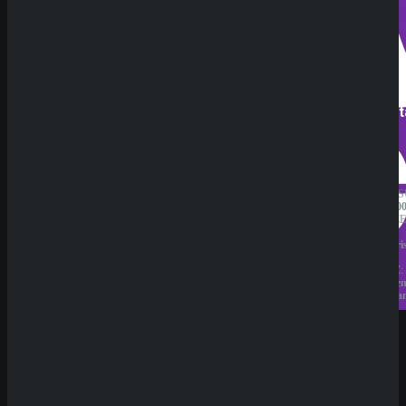
SpinBetter
Betist
JAHRESUMSATZ:
JAHRES
20.000.000€
1.000.00
BESITZER:
BESITZE
Sprut
Liernin
Group
Enterpri
B.V.
LTD
LIZENZ:
LIZENZ:
Curacao
Komore
(Anjoua