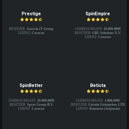
Prestige
SpinEmpire
BESITZER:
Aurevia IT Group
JAHRESUMSATZ:
10.000.000€
LIZENZ:
Curacao
BESITZER:
GBL Solutions N.V.
LIZENZ:
Curacao
SpinBetter
Betista
JAHRESUMSATZ:
20.000.000€
JAHRESUMSATZ:
1.000.000€
BESITZER:
Sprut Group B.V.
BESITZER:
Liernin Enterprises LTD
LIZENZ:
Curacao
LIZENZ:
Komoren (Anjouan)