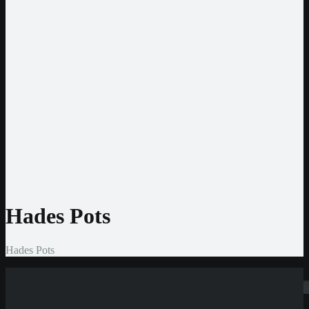
EUR
USD
CHF
CAD
BRL
Entwickler
Pragmatic Play
Play’n GO
NetEnt
Nolimit City
Hacksaw
Amatic
BGaming
BigTimeGaming
Gamomat
Hades Pots
Hades Pots
Suchen
Home
»