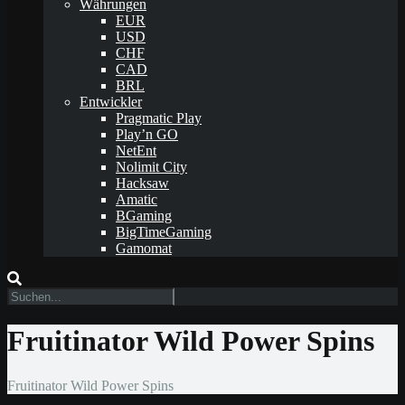
Währungen
EUR
USD
CHF
CAD
BRL
Entwickler
Pragmatic Play
Play’n GO
NetEnt
Nolimit City
Hacksaw
Amatic
BGaming
BigTimeGaming
Gamomat
Fruitinator Wild Power Spins
Fruitinator Wild Power Spins