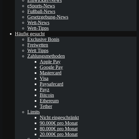
Entwickler-News
eSports-News
Fußball-News
Gesetzgebung-News
Wett-News
Wett-Tipps
Häufig gesucht
Exclusive Bonis
Freiwetten
Wett Tipps
Zahlungsmethoden
Apple Pay
Google Pay
Mastercard
Visa
Paysafecard
Payz
Bitcoin
Ethereum
Tether
Limits
Nicht eingeschränkt
90.000€ pro Monat
80.000€ pro Monat
20.000€ pro Monat