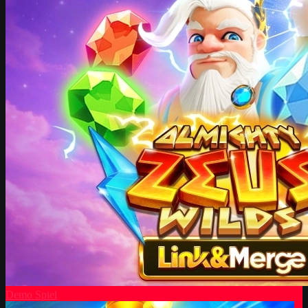
Demo Spiel