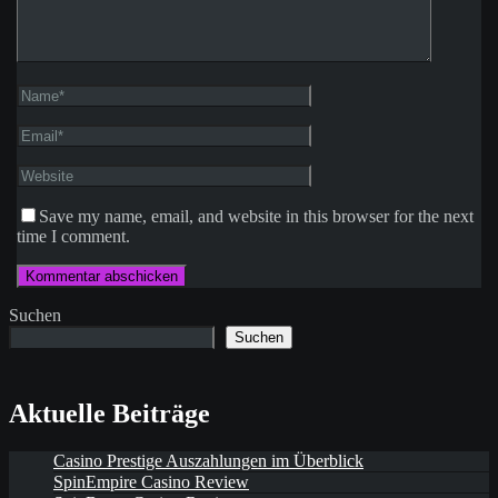
Save my name, email, and website in this browser for the next
time I comment.
Suchen
Suchen
Aktuelle Beiträge
Casino Prestige Auszahlungen im Überblick
SpinEmpire Casino Review