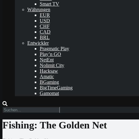
Smart TV
Währungen
EUR
USD
CHF
CAD
BRL
Entwickler
Pragmatic Play
Play’n GO
NetEnt
Nolimit City
Hacksaw
Amatic
BGaming
BigTimeGaming
Gamomat
Fishing: The Golden Net