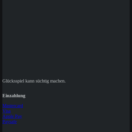
Glücksspiel kann süchtig machen.
Einzahlung
Mastercard
Visa
Apple Pay
Paysafe