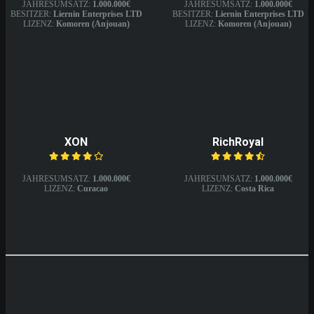
JAHRESUMSATZ:
1.000.000€
JAHRESUMSATZ:
1.000.000€
BESITZER:
Liernin Enterprises LTD
BESITZER:
Liernin Enterprises LTD
LIZENZ:
Komoren (Anjouan)
LIZENZ:
Komoren (Anjouan)
XON
RichRoyal
JAHRESUMSATZ:
1.000.000€
JAHRESUMSATZ:
1.000.000€
LIZENZ:
Curacao
LIZENZ:
Costa Rica