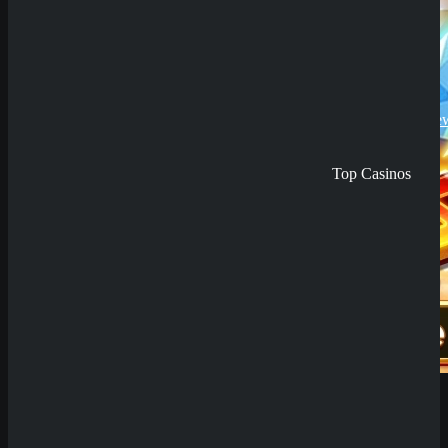
Review
6. Januar 2026
SpinBetter Casino
Review
18. Dezember
2025
Wyns Casino Revie
30. September
2025
Top Casinos
Demo Spiel