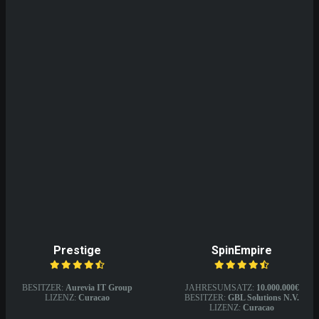
Save my name, email, and website in this
browser for the next time I comment.
Prestige
SpinEmpire
BESITZER:
Aurevia IT Group
JAHRESUMSATZ:
10.000.000€
LIZENZ:
Curacao
BESITZER:
GBL Solutions N.V.
LIZENZ:
Curacao