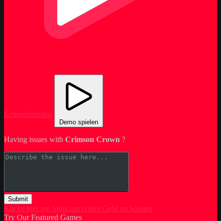
Echtgeldmodus
Demo spielen
Having issues with
Crimson Crown
?
Submit
Klicke hier um Slots um echtes Geld zu Spielen
Try Our Featured Games