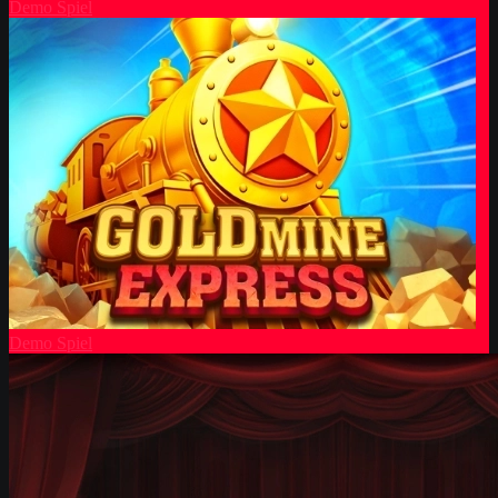
Demo Spiel
Demo Spiel