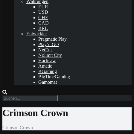
Währungen
EUR
USD
CHF
CAD
BRL
Entwickler
Pragmatic Play
Play’n GO
NetEnt
Nolimit City
Hacksaw
Amatic
BGaming
BigTimeGaming
Gamomat
Crimson Crown
Crimson Crown