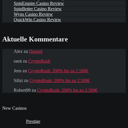
SpinEmpire Casino Review
SpinBetter Casino Review
Wyns Casino Review
QuickWin Casino Review
Aktuelle Kommentare
Alex
zu
Dazard
rami
zu
CryptoRush
Jens
zu
CryptoRush: 200% bis zu 2.500€
Silizi
zu
CryptoRush: 200% bis zu 2.500€
Robert99
zu
CryptoRush: 200% bis zu 2.500€
New Casinos
Prestige