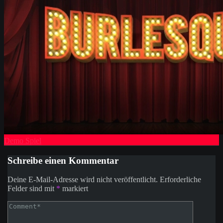
Demo Spiel
Schreibe einen Kommentar
Deine E-Mail-Adresse wird nicht veröffentlicht.
Erforderliche
Felder sind mit
*
markiert