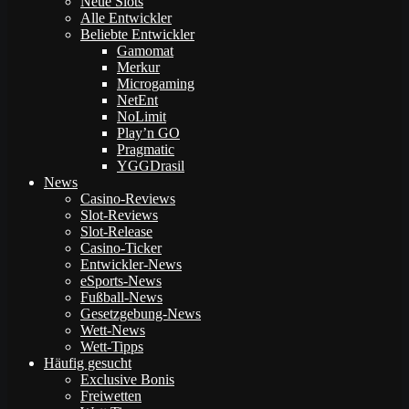
Neue Slots
Alle Entwickler
Beliebte Entwickler
Gamomat
Merkur
Microgaming
NetEnt
NoLimit
Play’n GO
Pragmatic
YGGDrasil
News
Casino-Reviews
Slot-Reviews
Slot-Release
Casino-Ticker
Entwickler-News
eSports-News
Fußball-News
Gesetzgebung-News
Wett-News
Wett-Tipps
Häufig gesucht
Exclusive Bonis
Freiwetten