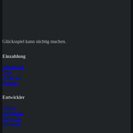
Glücksspiel kann süchtig machen.
Einzahlung
Mastercard
Visa
Apple Pay
Paysafe
Entwickler
Merkur
Novomatic
Play'n Go
Pragmatic