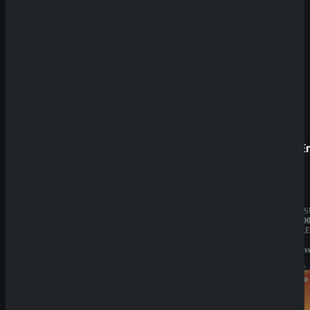
New Casinos
Prestige
SpinE
BESITZER:
JAHRES
Aurevia
10.000.0
IT
BESITZE
Group
GBL
LIZENZ:
Solution
Curacao
N.V.
LIZENZ:
Curacao