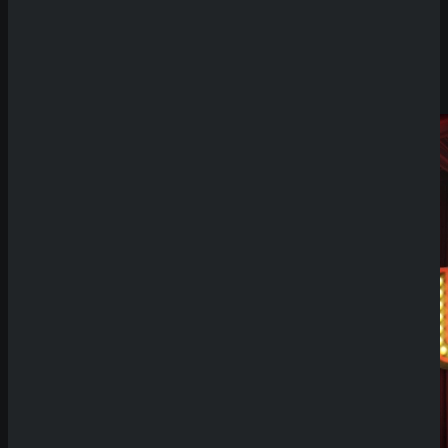
Demo Spiel