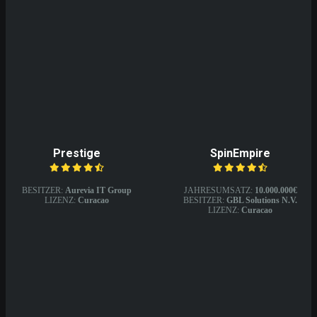
Save my name, email, and website in this
browser for the next time I comment.
Prestige
SpinEmpire
BESITZER:
Aurevia IT Group
JAHRESUMSATZ:
10.000.000€
LIZENZ:
Curacao
BESITZER:
GBL Solutions N.V.
LIZENZ:
Curacao