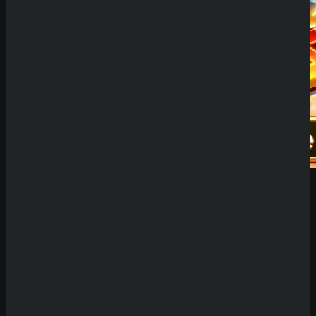
Demo Spiel