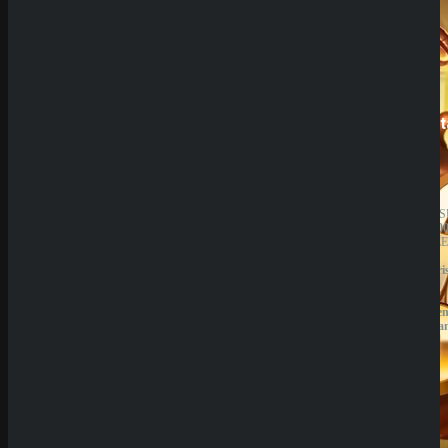
SpinBetter
Betist
JAHRESUMSATZ:
JAHRES
20.000.000€
1.000.00
BESITZER:
BESITZE
Sprut
Liernin
Group
Enterpri
B.V.
LTD
LIZENZ:
LIZENZ:
Curacao
Komore
(Anjoua