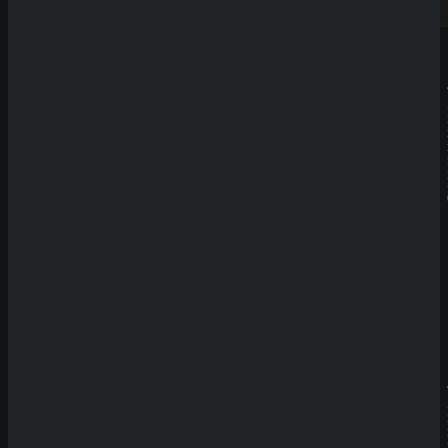
Echtgeldmodus