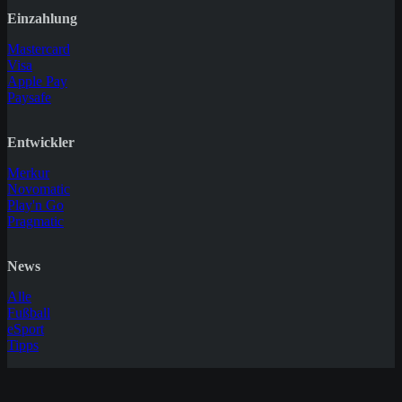
Einzahlung
Mastercard
Visa
Apple Pay
Paysafe
Entwickler
Merkur
Novomatic
Play'n Go
Pragmatic
News
Alle
Fußball
eSport
Tipps