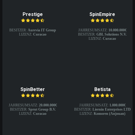
Prestige
SpinEmpire
BESITZER:
Aurevia IT Group
JAHRESUMSATZ:
10.000.000€
LIZENZ:
Curacao
BESITZER:
GBL Solutions N.V.
LIZENZ:
Curacao
SpinBetter
Betista
JAHRESUMSATZ:
20.000.000€
JAHRESUMSATZ:
1.000.000€
BESITZER:
Sprut Group B.V.
BESITZER:
Liernin Enterprises LTD
LIZENZ:
Curacao
LIZENZ:
Komoren (Anjouan)