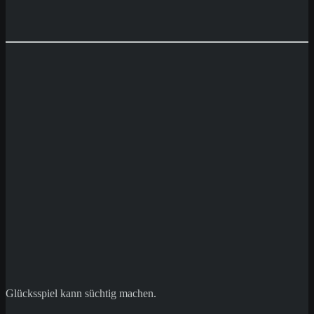
Glücksspiel kann süchtig machen.