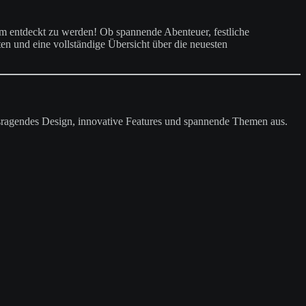
um entdeckt zu werden! Ob spannende Abenteuer, festliche
n und eine vollständige Übersicht über die neuesten
rausragendes Design, innovative Features und spannende Themen aus.