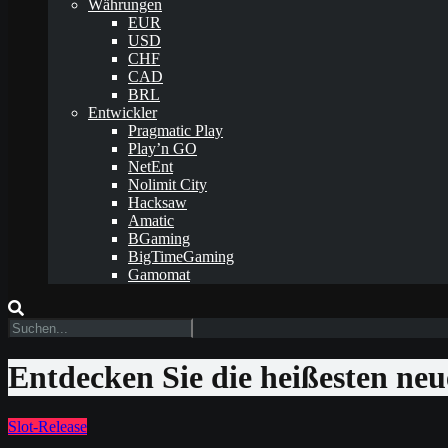
Währungen
EUR
USD
CHF
CAD
BRL
Entwickler
Pragmatic Play
Play’n GO
NetEnt
Nolimit City
Hacksaw
Amatic
BGaming
BigTimeGaming
Gamomat
Entdecken Sie die heißesten neu
Slot-Release