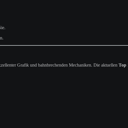
ie.
n.
exzellenter Grafik und bahnbrechenden Mechaniken. Die aktuellen
Top 