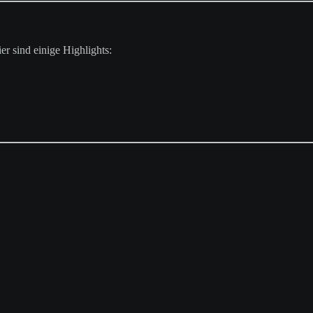
er sind einige Highlights: