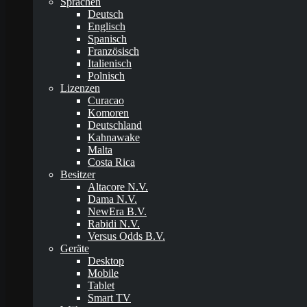
Sprachen
Deutsch
Englisch
Spanisch
Französisch
Italienisch
Polnisch
Lizenzen
Curacao
Komoren
Deutschland
Kahnawake
Malta
Costa Rica
Besitzer
Altacore N.V.
Dama N.V.
NewEra B.V.
Rabidi N.V.
Versus Odds B.V.
Geräte
Desktop
Mobile
Tablet
Smart TV