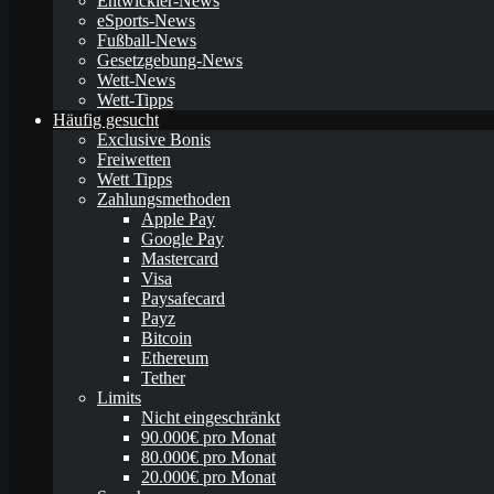
Entwickler-News
eSports-News
Fußball-News
Gesetzgebung-News
Wett-News
Wett-Tipps
Häufig gesucht
Exclusive Bonis
Freiwetten
Wett Tipps
Zahlungsmethoden
Apple Pay
Google Pay
Mastercard
Visa
Paysafecard
Payz
Bitcoin
Ethereum
Tether
Limits
Nicht eingeschränkt
90.000€ pro Monat
80.000€ pro Monat
20.000€ pro Monat